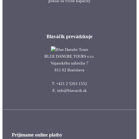
pokiaľ sú voľné kapacity
Blaváčik prevádzkuje
BLUE DANUBE TOURS s.r.o.
Vajanského nábrežie 7
811 02 Bratislava
T: +421 2 5263 1552
E: info@blavacik.sk
Prijímame online platby