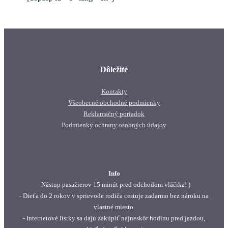
Dôležité
Kontakty
Všeobecné obchodné podmienky
Reklamačný poriadok
Podmienky ochrany osobných údajov
Info
- Nástup pasažierov 15 minút pred odchodom vláčika! )
- Dieťa do 2 rokov v sprievode rodiča cestuje zadarmo bez nároku na
vlastné miesto.
- Internetové lístky sa dajú zakúpiť najneskôr hodinu pred jazdou,