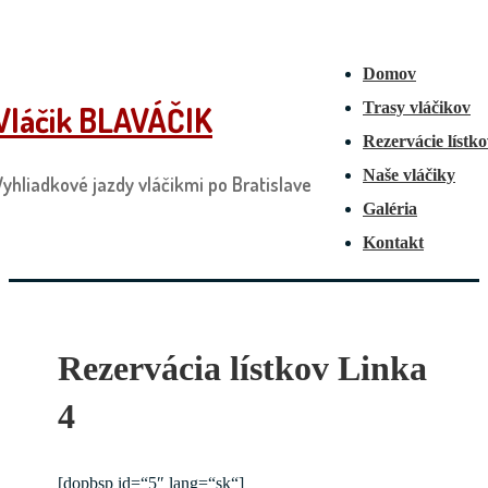
↓
Main
Menu
Skip
Navigation
Domov
to
Trasy vláčikov
Vláčik BLAVÁČIK
Main
Rezervácie lístk
Content
Naše vláčiky
Vyhliadkové jazdy vláčikmi po Bratislave
Galéria
Kontakt
Rezervácia lístkov Linka
4
[dopbsp id=“5″ lang=“sk“]