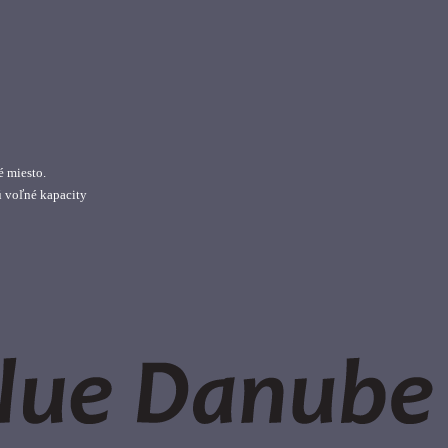
é miesto.
ú voľné kapacity