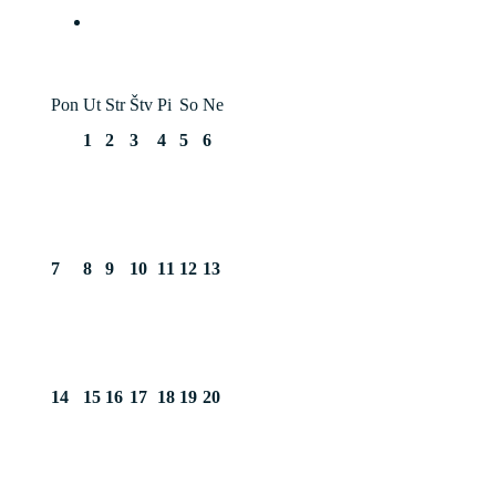
Pon
Ut
Str
Štv
Pi
So
Ne
1
2
3
4
5
6
7
8
9
10
11
12
13
14
15
16
17
18
19
20