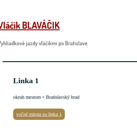
↓
Skip
Vláčik BLAVÁČIK
to
Main
Content
Vyhliadkové jazdy vláčikmi po Bratislave
Linka 1
okruh mestom + Bratislavský hrad
voľné miesta na linku 1