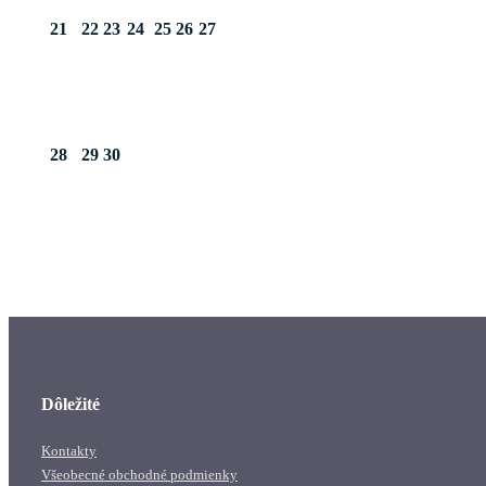
21
22
23
24
25
26
27
28
29
30
Dôležité
Kontakty
Všeobecné obchodné podmienky