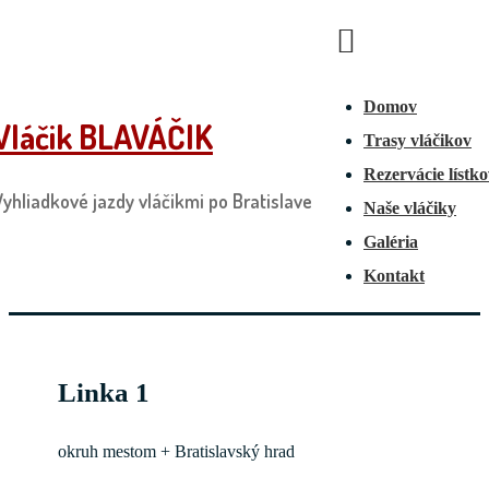
↓
Main
Skip
Navigation
Menu
to
Domov
Main
Vláčik BLAVÁČIK
Trasy vláčikov
Content
Rezervácie lístk
Vyhliadkové jazdy vláčikmi po Bratislave
Naše vláčiky
Galéria
Kontakt
Linka 1
okruh mestom + Bratislavský hrad