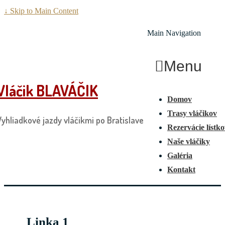
↓ Skip to Main Content
Main Navigation
Menu
Vláčik BLAVÁČIK
Domov
Trasy vláčikov
Vyhliadkové jazdy vláčikmi po Bratislave
Rezervácie lístk
Naše vláčiky
Galéria
Kontakt
Linka 1