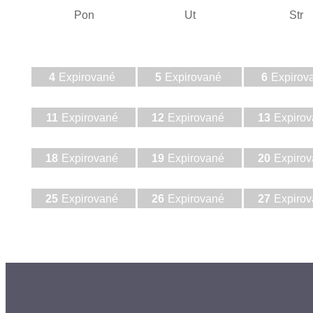
Pon
Ut
Str
4
Expirované
5
Expirované
6
Expirov
11
Expirované
12
Expirované
13
Expiro
18
Expirované
19
Expirované
20
Expiro
25
Expirované
26
Expirované
27
Expiro