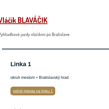
↓
Skip
Vláčik BLAVÁČIK
to
Main
Content
Vyhliadkové jazdy vláčikmi po Bratislave
Linka 1
okruh mestom + Bratislavský hrad
voľné miesta na linku 1