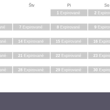
Štv
Pi
So
1
Expirované
2
Expiro
ané
7
Expirované
8
Expirované
9
Expiro
vané
14
Expirované
15
Expirované
16
Expir
vané
21
Expirované
22
Expirované
23
Expir
vané
28
Expirované
29
Expirované
30
Expir