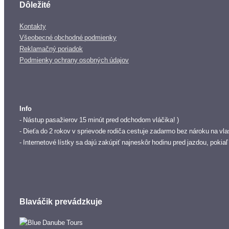
Dôležité
Kontakty
Všeobecné obchodné podmienky
Reklamačný poriadok
Podmienky ochrany osobných údajov
Info
- Nástup pasažierov 15 minút pred odchodom vláčika! )
- Dieťa do 2 rokov v sprievode rodiča cestuje zadarmo bez nároku na vla
- Internetové lístky sa dajú zakúpiť najneskôr hodinu pred jazdou, pokia
Blaváčik prevádzkuje