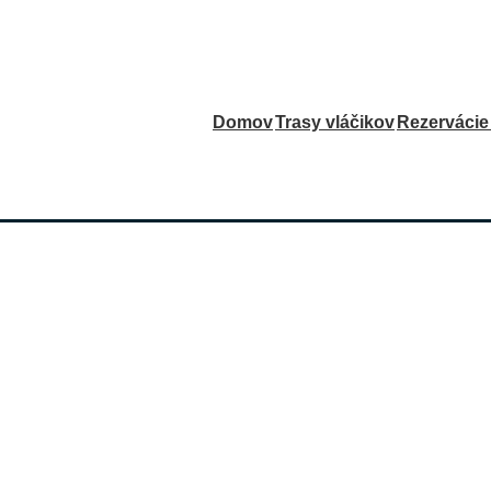
Main
Domov
Trasy vláčikov
Rezervácie 
Navigation