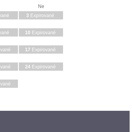
Ne
vané
3
Expirované
vané
10
Expirované
ované
17
Expirované
ované
24
Expirované
ované