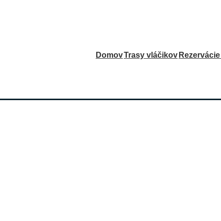
Main
Domov
Trasy vláčikov
Rezervácie 
Navigation