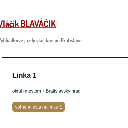
↓
Skip
Vláčik BLAVÁČIK
to
Main
Content
Vyhliadkové jazdy vláčikmi po Bratislave
Linka 1
okruh mestom + Bratislavský hrad
voľné miesta na linku 1