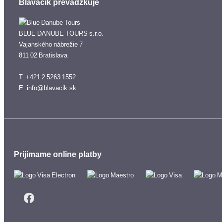
Blaváčik prevádzkuje
BLUE DANUBE TOURS s.r.o.
Vajanského nábrežie 7
811 02 Bratislava
T: +421 2 5263 1552
E: info@blavacik.sk
Prijímame online platby