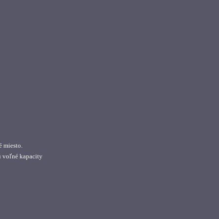
é miesto.
ú voľné kapacity