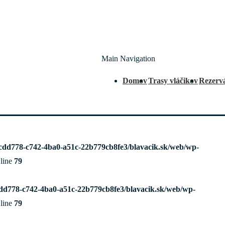
Main Navigation
Domov
Trasy vláčikov
Rezervá
dcdd778-c742-4ba0-a51c-22b779cb8fe3/blavacik.sk/web/wp-
line
79
cdd778-c742-4ba0-a51c-22b779cb8fe3/blavacik.sk/web/wp-
line
79